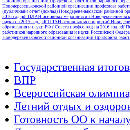
районной организации Профсоюза работников народного образо
Новодеревеньковской районной организации профсоюза работни
(публичный) отчет (доклад) Новодеревеньковской районной ор
2016 год.pdf
ПЛАН основных мероприятий Новодеревеньковско
науки на 2015 год..pdf
ПЛАН основных мероприятий Новодерев
образования и науки РФ ( Совета профсоюза) на 2016 год.pdf
П
работников народного образования и науки Российской Федера
Новодеревеньковской районной организации Профсоюза работни
Государственная итогов
ВПР
Всероссийская олимпиа
Летний отдых и оздоро
Готовность ОО к началу