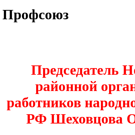
Профсоюз
Председатель Н
районной орга
работников народно
РФ Шеховцова О