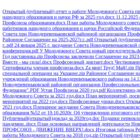
Открытый (публичный) отчет о работе Молодежного Совета п
народного образования и науки РФ за 2025 год.docx
11.12.2025
Профсоюза образования.docx
План работы Молодежного совет
работников народного образования и науки Российской Федера
Совета при Новодеревеньковской районной организации Профсо
Районное Соглашение на 2025-2027г.г..pdf
Открытый (публичны
г..pdf
24 января 2025 г. заседание Совета Новодеревеньковской
конференция.pdf
У Молодежного Совета новый председетель.d
Год наставника.zip
Профсоюзы заключили Соглашение на 2023-
Вместе - мы сила!.docx
Профсоюзный диктант.docx
Чествовани
Сертификаты членам профсоюза.docx
Zа мир! Труд! Май!.zip
П
специальной операции на Украине.zip
Районное Соглашение на
учреждений образования Новодеревеньковского района на 14.12
Новодеревеньковской районной организации Профессиональног
Федерации".PDF
Устав Профсоюза 2020 год.pdf
Коллективно-до
Молодежного Совета за 2021 год.docx
План мероприятий, посв
мероприятий на 2022 год.docx
Профсоюзные уроки.docx
Откры
2021 год.docx
Пленарное заседание Совета Новодеревеньковск
образования №52 от 19.10.2020г. Об утверждении итогового отч
Публичный(открытый)доклад за 2020год.doc
Подарки первокл
пандемии..docx
План основных направлений деятельности Нов
ПРОФСОЮЗ - ДВИЖЕНИЕ ВВЕРХ!.docx
Итоговая таблица Р
работы Молодежного Совета на 2018 год.zip
Открытый (публич