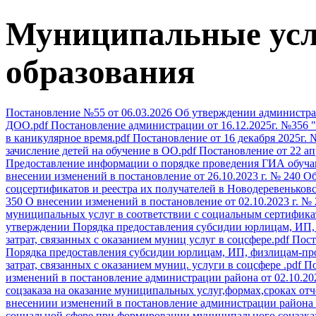
Муниципальные усл
образования
Постановление №55 от 06.03.2026 Об утверждении администрат
ДОО.pdf
Постановление администрации от 16.12.2025г. №356 
в каникулярное время.pdf
Постановление от 16 декабря 2025г.
зачисление детей на обучение в ОО.pdf
Постановление от 22 а
Предоставление информации о порядке проведения ГИА обуча
внесении изменений в постановление от 26.10.2023 г. № 240 
соцсертификатов и реестра их получателей в Новодеревеньковс
350 О внесении изменений в постановление от 02.10.2023 г. 
муниципальных услуг в соответствии с социальным сертифика
утверждении Порядка предоставления субсидии юрлицам, ИП, 
затрат, связанных с оказанием муниц услуг в соцсфере.pdf
Пост
Порядка предоставления субсидии юрлицам, ИП, физлицам-про
затрат, связанных с оказанием муниц. услуги в соцсфере .pdf
По
изменений в постановление администрации района от 02.10.2
соцзаказа на оказание муниципальных услуг,формах,сроках отч
внесениии изменений в постановление администрации района о
социальной сфере при формировании муниципального соцзаказ