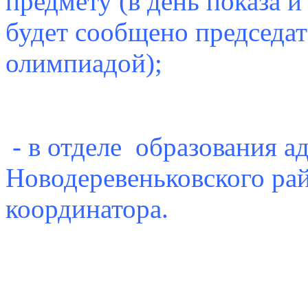
предмету (в день показа и
будет сообщено председа
олимпиадой);
- в отделе образования 
Новодеревеньковского ра
координатора.