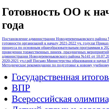
Готовность ОО к на
года
Постановление администрации Новодеревеньковского района №
готовности организаций к началу 2021-2022 уч. году.rar
Приказ 
процесса по основным общеобразовательным программам в 202
проведении торжественных линеек, праздничных мероприятий,
администрации Новодеревеньковского района №141 от 10.07.2
2020-2021 уч.г.pdf
Письмо Министерства образования и науки Р
Методические рекомендации по подготовке к новому учебному 
Государственная итогов
ВПР
Всероссийская олимпиа