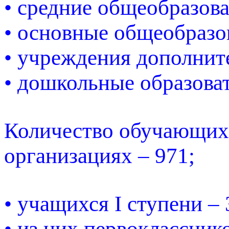
• средние общеобразов
• основные общеобразо
• учреждения дополните
• дошкольные образова
Количество обучающих
организациях – 971;
• учащихся I ступени – 
• из них первокласснико