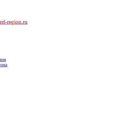
l-region.ru
ния
йона