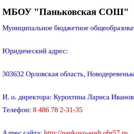
МБОУ "Паньковская СОШ"
Муниципальное бюджетное общеобразоват
Юридический адрес:
303632 Орловская область, Новодеревенько
И. о. директора: Курохтина Лариса Ивано
Телефон:
8 486 78 2-31-35
Адрес сайта:
http://pankovo-sosh.obr57.ru