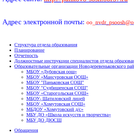
Адрес электронной почты:
oo_
nvdr_psoosh@ore
Структура отдела образования
Планирование
Отчетность
Должностные инструкции специалистов отдела образова
Образовательные организации Новодеревеньковского ра
МБОУ «Дубовская оош»
МБОУ «Мансуровская ООШ»
МБОУ "Паньковская СОШ"
МБОУ "Судбищенская СОШ"
МБОУ «Старогольская СОШ»
МБОУ- Шатиловский лицей
МБОУ «Хомутовская СОШ»
МБДОУ «Хомутовский д/с»
МБУ ДО «Школа искусств и творчества»
МБУ ДО ДЮСШ
Обращения