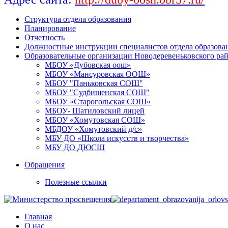
Структура отдела образования
Планирование
Отчетность
Должностные инструкции специалистов отдела образова
Образовательные организации Новодеревеньковского ра
МБОУ «Дубовская оош»
МБОУ «Мансуровская ООШ»
МБОУ "Паньковская СОШ"
МБОУ "Судбищенская СОШ"
МБОУ «Старогольская СОШ»
МБОУ- Шатиловский лицей
МБОУ «Хомутовская СОШ»
МБДОУ «Хомутовский д/с»
МБУ ДО «Школа искусств и творчества»
МБУ ДО ДЮСШ
Обращения
Полезные ссылки
Главная
О нас