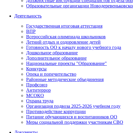
Должностные инструкции специалистов отдела обр
Образовательные организации Новодеревеньковско
Деятельность
Государственная итоговая аттестация
ВПР
Всероссийская олимпиада школьников
Летний отдых и оздоровление детей
Готовность ОО к началу нового учебного года
Дошкольное образование
Дополнительное образование
Национальные проекты "Образование"
Конкурсы
Опека и попечительство
Районные методические объединения
Профсоюз
Антитеррор
МСОКО
Охрана труда
Организация подвоза 2025-2026 учебном году
Противодействие коррупции
Питание обучающихся и воспитанников ОО
Меры социальной поддержки участникам СВО
Документы