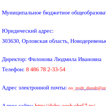
Муниципальное бюджетное общеобразоват
Юридический адрес:
303630, Орловская область, Новодеревеньк
Директор: Филонова Людмила Ивановна
Телефон:
8 486 78 2-33-54
Адрес электронной почты:
oo_
nvdr_doosh@ore
Адрес сайта:
http://duby-oosh.obr57.ru/