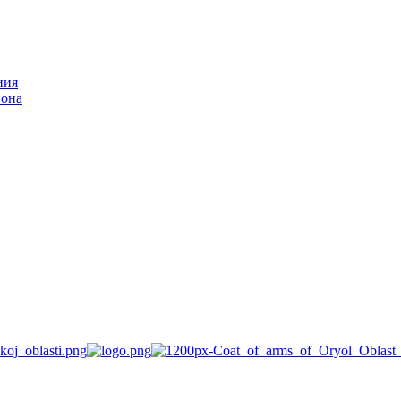
ния
йона