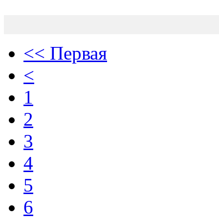
<< Первая
<
1
2
3
4
5
6